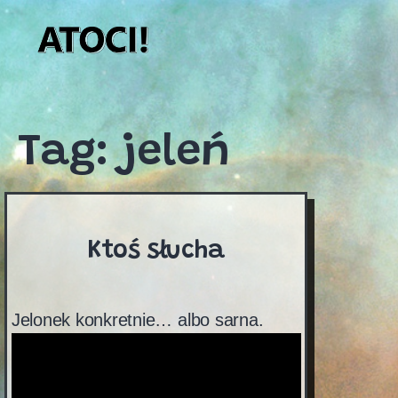
Skip
to
content
Tag:
jeleń
Ktoś słucha
Jelonek konkretnie… albo sarna.