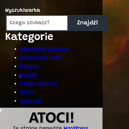
Wyszukiwarka
Znajdź!
Kategorie
(Nie)wielkie tajemnice
Ciekawostki i fakty
Dowcipy
Muzyka
Perełki internetu
Wideo
Zwierzaki
Tę stronę napędza
WordPress
.