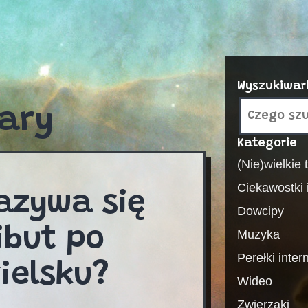
Wyszukiwar
ary
Kategorie
(Nie)wielkie
Ciekawostki i
azywa się
Dowcipy
ibut po
Muzyka
Perełki inter
ielsku?
Wideo
Zwierzaki