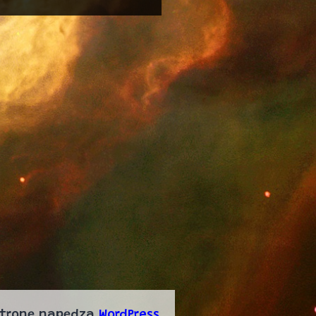
stronę napędza
WordPress
.