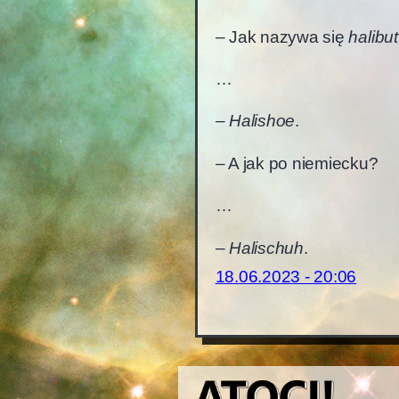
– Jak nazywa się
halibut
…
–
Halishoe
.
– A jak po niemiecku?
…
–
Halischuh
.
18.06.2023 - 20:06