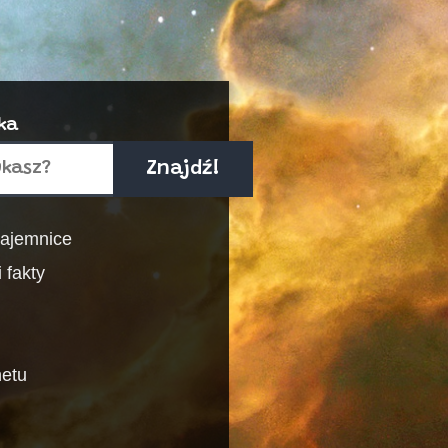
ka
Znajdź!
 tajemnice
 fakty
netu