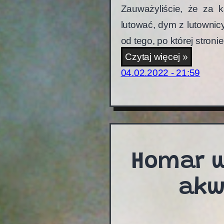
Zauważyliście, że za 
lutować, dym z lutownic
od tego, po której stronie
Dlaczeg
Czytaj więcej »
dym
04.02.2022 - 21:59
z
lutownic
zawsze
leci
prosto
Homar 
w
akw
twarz?