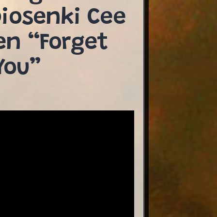
iosenki Cee
en “Forget
You”