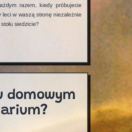
każdym razem, kiedy próbujecie
y leci w waszą stronę niezależnie
 stołu siedzicie?
o
y
w domowym
arium?