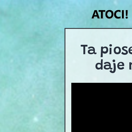
Skip
to
content
Ta pios
daje 