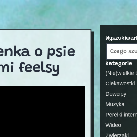
Wyszukiwar
enka o psie
Kategorie
mi feelsy
(Nie)wielkie
Ciekawostki i
Dowcipy
Muzyka
Perełki inter
Wideo
Zwierzaki