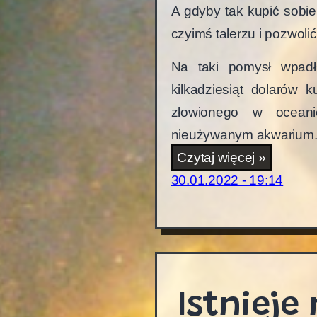
A gdyby tak kupić sobie
czyimś talerzu i pozwo
Na taki pomysł wpa
kilkadziesiąt dolarów 
złowionego w ocea
nieużywanym akwarium
Homar
Czytaj więcej »
w
30.01.2022 - 19:14
domow
akwariu
Istnieje