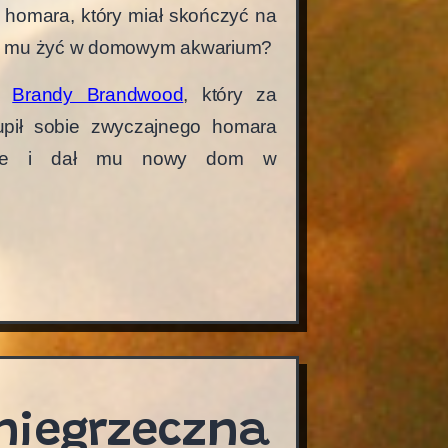
 homara, który miał skończyć na
lić mu żyć w domowym akwarium?
dł
Brandy Brandwood
, który za
kupił sobie zwyczajnego homara
nie i dał mu nowy dom w
.
ym
m?
 niegrzeczna