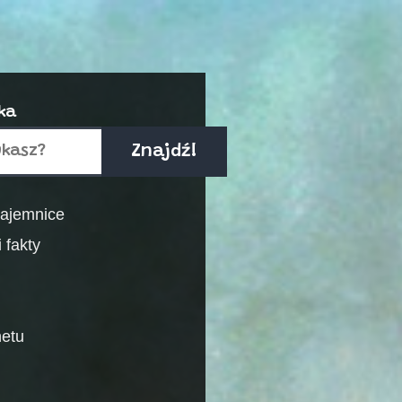
ka
Znajdź!
 tajemnice
 fakty
netu