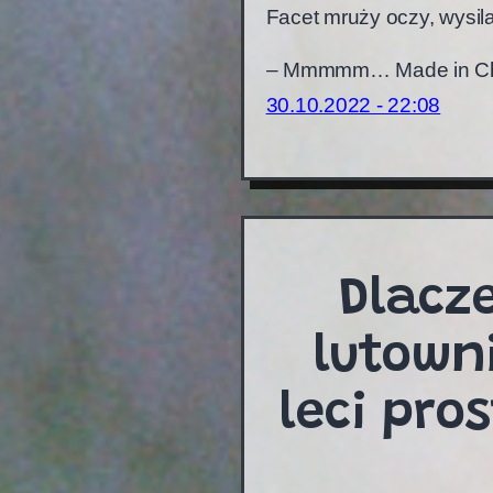
Facet mruży oczy, wysila
– Mmmmm… Made in Ch
30.10.2022 - 22:08
Dlacz
lutown
leci pro