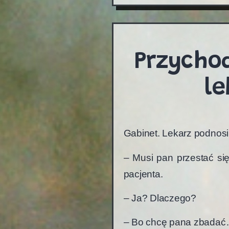
Przycho
le
Gabinet. Lekarz podnosi
– Musi pan przestać si
pacjenta.
– Ja? Dlaczego?
– Bo chcę pana zbada