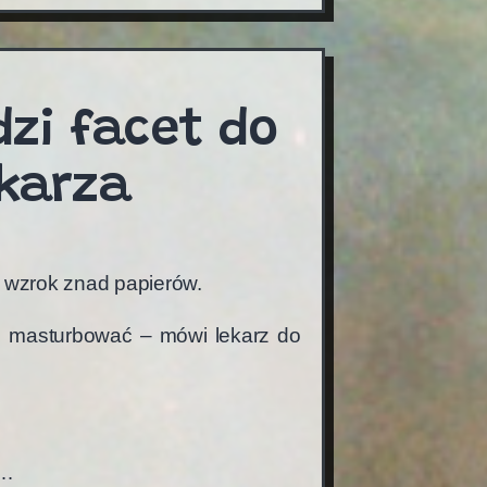
dzi facet do
karza
 wzrok znad papierów.
ę masturbować – mówi lekarz do
ć…