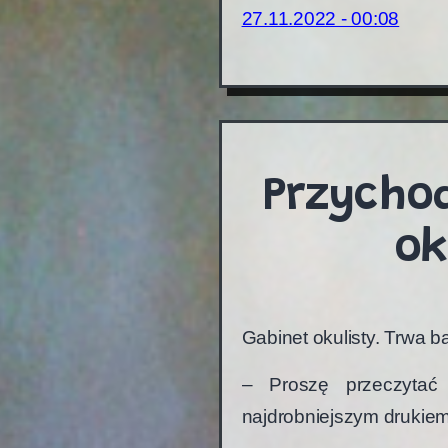
27.11.2022 - 00:08
Przycho
ok
Gabinet okulisty. Trwa b
– Proszę przeczytać 
najdrobniejszym drukiem