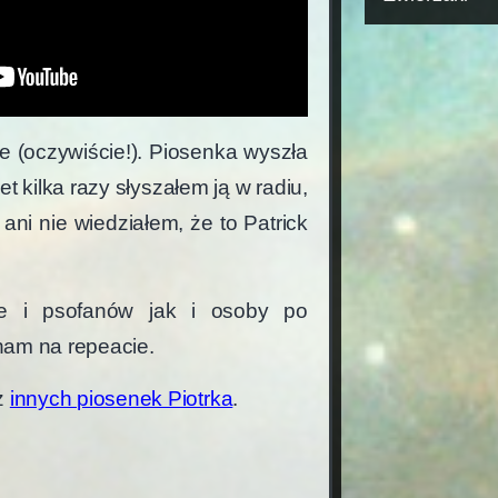
 (oczywiście!). Piosenka wyszła
t kilka razy słyszałem ją w radiu,
, ani nie wiedziałem, że to Patrick
e i psofanów jak i osoby po
cham na repeacie.
ż
innych piosenek Piotrka
.