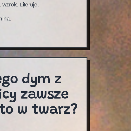
 wzrok. Literuje.
ina.
ego dym z
icy zawsze
sto w twarz?